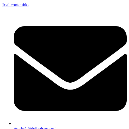
Ir al contenido
grado42@elbolson.org