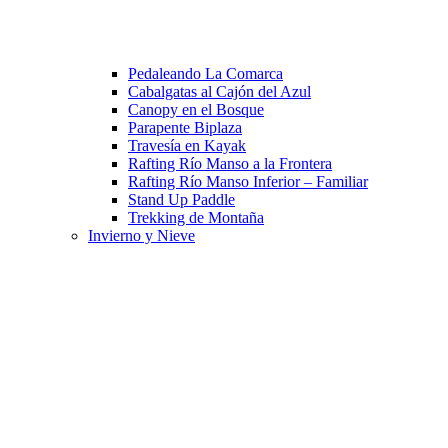
Pedaleando La Comarca
Cabalgatas al Cajón del Azul
Canopy en el Bosque
Parapente Biplaza
Travesía en Kayak
Rafting Río Manso a la Frontera
Rafting Río Manso Inferior – Familiar
Stand Up Paddle
Trekking de Montaña
Invierno y Nieve