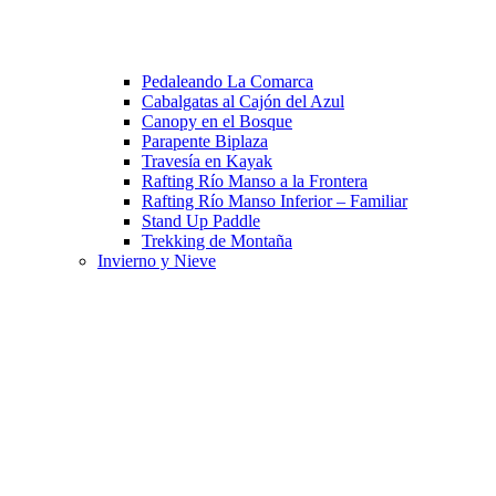
Pedaleando La Comarca
Cabalgatas al Cajón del Azul
Canopy en el Bosque
Parapente Biplaza
Travesía en Kayak
Rafting Río Manso a la Frontera
Rafting Río Manso Inferior – Familiar
Stand Up Paddle
Trekking de Montaña
Invierno y Nieve