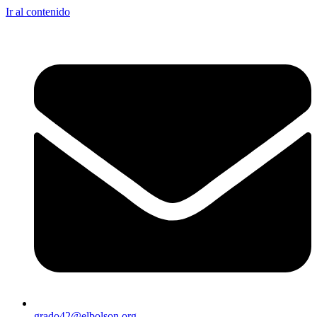
Ir al contenido
grado42@elbolson.org