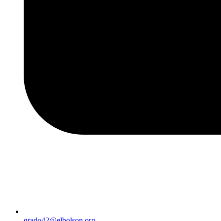
grado42@elbolson.org