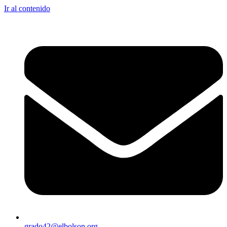
Ir al contenido
grado42@elbolson.org