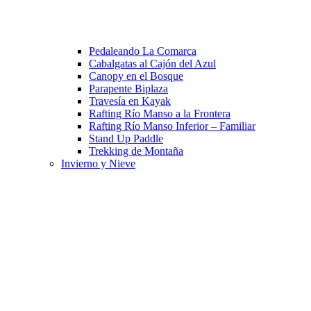
Pedaleando La Comarca
Cabalgatas al Cajón del Azul
Canopy en el Bosque
Parapente Biplaza
Travesía en Kayak
Rafting Río Manso a la Frontera
Rafting Río Manso Inferior – Familiar
Stand Up Paddle
Trekking de Montaña
Invierno y Nieve