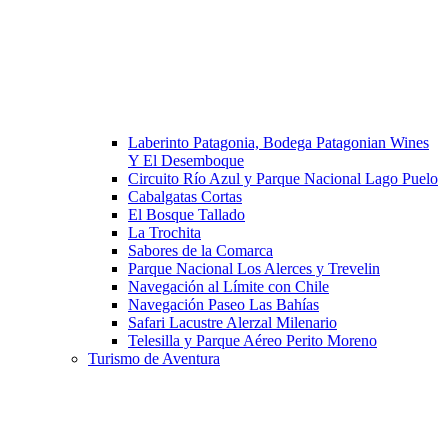
Laberinto Patagonia, Bodega Patagonian Wines
Y El Desemboque
Circuito Río Azul y Parque Nacional Lago Puelo
Cabalgatas Cortas
El Bosque Tallado
La Trochita
Sabores de la Comarca
Parque Nacional Los Alerces y Trevelin
Navegación al Límite con Chile
Navegación Paseo Las Bahías
Safari Lacustre Alerzal Milenario
Telesilla y Parque Aéreo Perito Moreno
Turismo de Aventura