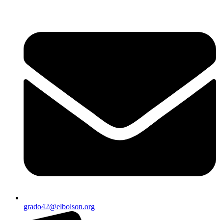
Ir
al
contenido
grado42@elbolson.org