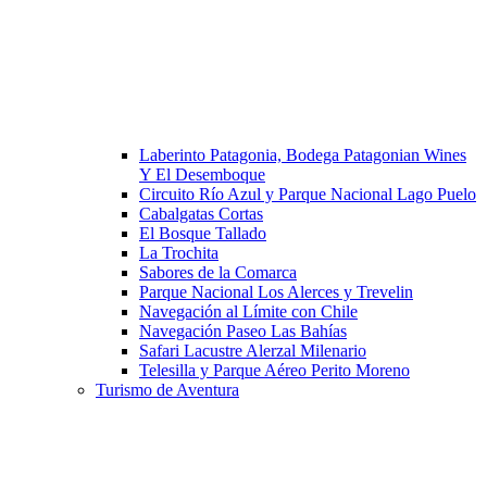
Laberinto Patagonia, Bodega Patagonian Wines
Y El Desemboque
Circuito Río Azul y Parque Nacional Lago Puelo
Cabalgatas Cortas
El Bosque Tallado
La Trochita
Sabores de la Comarca
Parque Nacional Los Alerces y Trevelin
Navegación al Límite con Chile
Navegación Paseo Las Bahías
Safari Lacustre Alerzal Milenario
Telesilla y Parque Aéreo Perito Moreno
Turismo de Aventura