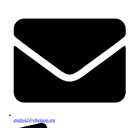
Ir
al
contenido
grado42@elbolson.org