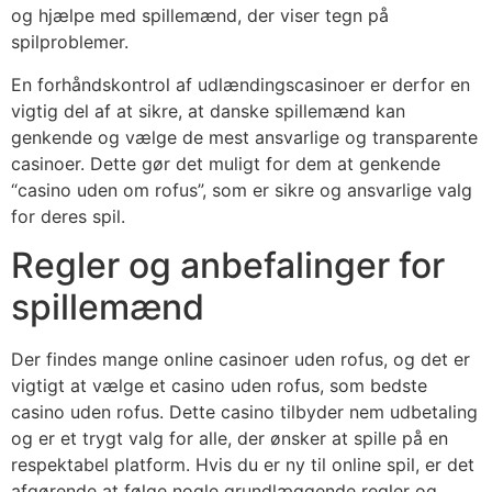
og hjælpe med spillemænd, der viser tegn på
spilproblemer.
En forhåndskontrol af udlændingscasinoer er derfor en
vigtig del af at sikre, at danske spillemænd kan
genkende og vælge de mest ansvarlige og transparente
casinoer. Dette gør det muligt for dem at genkende
“casino uden om rofus”, som er sikre og ansvarlige valg
for deres spil.
Regler og anbefalinger for
spillemænd
Der findes mange online casinoer uden rofus, og det er
vigtigt at vælge et casino uden rofus, som bedste
casino uden rofus. Dette casino tilbyder nem udbetaling
og er et trygt valg for alle, der ønsker at spille på en
respektabel platform. Hvis du er ny til online spil, er det
afgørende at følge nogle grundlæggende regler og