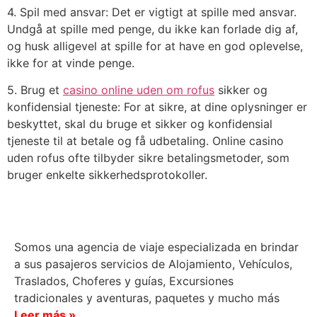
4. Spil med ansvar: Det er vigtigt at spille med ansvar.
Undgå at spille med penge, du ikke kan forlade dig af,
og husk alligevel at spille for at have en god oplevelse,
ikke for at vinde penge.
5. Brug et
casino online uden om rofus
sikker og
konfidensial tjeneste: For at sikre, at dine oplysninger er
beskyttet, skal du bruge et sikker og konfidensial
tjeneste til at betale og få udbetaling. Online casino
uden rofus ofte tilbyder sikre betalingsmetoder, som
bruger enkelte sikkerhedsprotokoller.
Somos una agencia de viaje especializada en brindar
a sus pasajeros servicios de Alojamiento, Vehículos,
Traslados, Choferes y guías, Excursiones
tradicionales y aventuras, paquetes y mucho más
Leer más »