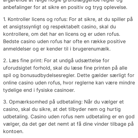
anbefalinger for at sikre en positiv og tryg oplevelse.
1. Kontroller licens og rofus: For at sikre, at du spiller på
et ansigtssynligt og respektabelt casino, skal du
kontrollere, om det har en licens og er uden rofus.
Bedste casino uden rofus har ofte en række positive
anmeldelser og er kender til i brugerenumælk.
2. Læs fine print: For at undgå udsættelse for
uforudsigtet forhold, skal du læse fine printen på alle
spil og bonusudbydelsesregler. Dette gælder særligt for
online casino uden rofus, hvor reglerne kan være mindre
tydelige end i fysiske casinoer.
3. Opmærksomhed på udbetaling: Når du vælger et
casino, skal du sikre, at det tilbyder nem og hurtig
udbetaling. Casino uden rofus nem udbetaling er en god
vælger, da det gør det nemt at få dine vinder tilbage på
kontoen.