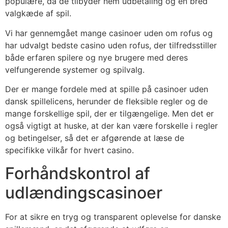
populære, da de tilbyder nem udbetaling og en bred
valgkæde af spil.
Vi har gennemgået mange casinoer uden om rofus og
har udvalgt bedste casino uden rofus, der tilfredsstiller
både erfaren spilere og nye brugere med deres
velfungerende systemer og spilvalg.
Der er mange fordele med at spille på casinoer uden
dansk spillelicens, herunder de fleksible regler og de
mange forskellige spil, der er tilgængelige. Men det er
også vigtigt at huske, at der kan være forskelle i regler
og betingelser, så det er afgørende at læse de
specifikke vilkår for hvert casino.
Forhåndskontrol af
udlændingscasinoer
For at sikre en tryg og transparent oplevelse for danske