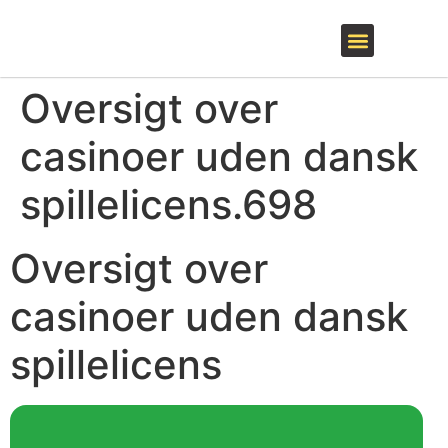
QUIENES SOMOS
EL BOLSÓN Y LA COMARCA
INVIERNO – SKI
ARGENTINA Y EL MUNDO
Oversigt over
casinoer uden dansk
spillelicens.698
Oversigt over
casinoer uden dansk
spillelicens