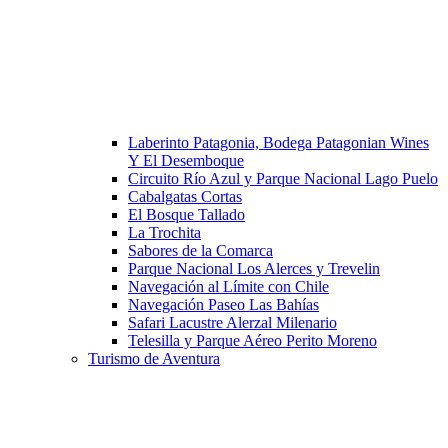
Laberinto Patagonia, Bodega Patagonian Wines
Y El Desemboque
Circuito Río Azul y Parque Nacional Lago Puelo
Cabalgatas Cortas
El Bosque Tallado
La Trochita
Sabores de la Comarca
Parque Nacional Los Alerces y Trevelin
Navegación al Límite con Chile
Navegación Paseo Las Bahías
Safari Lacustre Alerzal Milenario
Telesilla y Parque Aéreo Perito Moreno
Turismo de Aventura