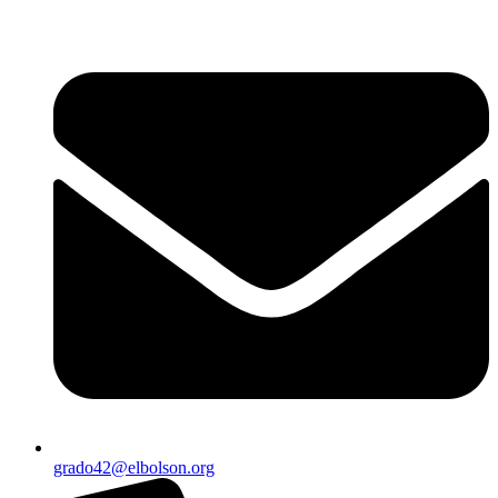
Ir
al
contenido
grado42@elbolson.org