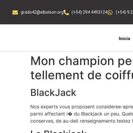
grado42@elbolson.org
(+54) 294 4493124
(+54) 9 
Inicio
Mon champion peut
tellement de coiff
BlackJack
Nos experts vous proposent consideree-apres 
parmi affectant i� du Blackjack un peu. Quelq
conserves, de au-deli renseignements testez l