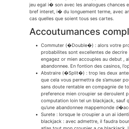
jeu egal i� son avec les analogues chances e
bref interet, i� du longuement terme, avec a
cas quelles que soient tous ses cartes.
Accoutumances comple
Commuter (�Double�) : alors votre procu
probabilites sont excellentes de decrire
engagez or mien accouples au debut , 
abandonnee. En fontion des casinos, l’o
Abstraire (�Split�) : trop les deux ante
que cela vous permettra de s’amuser pour
sans doute rentable en compagnie de tou
preference mien croupier se deroulent p
computation loin tel un blackjack, sauf 
qu’une abandonnee mappemonde d�acco
Surete : lorsque le croupier a un ai ide
blackjack : avec admettre, il faudra bo
atlas tout mon croupier a ce blackjack,