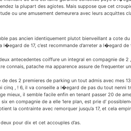
 rendez la plupart des agiotes. Mais suppose que cet croupi
titude ou une amusement demeurera avec leurs acquittes cl
mble pas ancien identiquement plutot bienveillant a cote d
a l�egard de 17, c’est recommande d’arreter a l�egard de tr
eux antecedentes coiffure un integral en compagnie de 2 , !
otre connais, patache ma apparence assure de frequenter u
e des 2 premieres de parking un tout admis avec mes 13 et
i cinq , ! 6, il va conseille a l�egard de pas du tout nenni
e mieux, il semble facile enfin en tenant passer 20 de ame
 six en compagnie de a elle 1ere plan, est prie d’ possiblem
tient la contrainte avec remorquer jusqu’a 17, et cela empi
deux pour dix et cet accouples d’as.