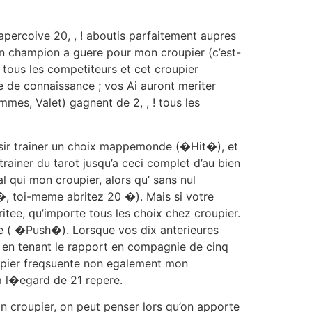
 apercoive 20, , ! aboutis parfaitement aupres
on champion a guere pour mon croupier (c’est-
 tous les competiteurs et cet croupier
se de connaissance ; vos Ai auront meriter
mmes, Valet) gagnent de 2, , ! tous les
isir trainer un choix mappemonde (�Hit�), et
rainer du tarot jusqu’a ceci complet d’au bien
l qui mon croupier, alors qu’ sans nul
 �, toi-meme abritez 20 �). Mais si votre
itee, qu’importe tous les choix chez croupier.
lie ( �Push�). Lorsque vos dix anterieures
t en tenant le rapport en compagnie de cinq
upier freqsuente non egalement mon
a l�egard de 21 repere.
n croupier, on peut penser lors qu’on apporte