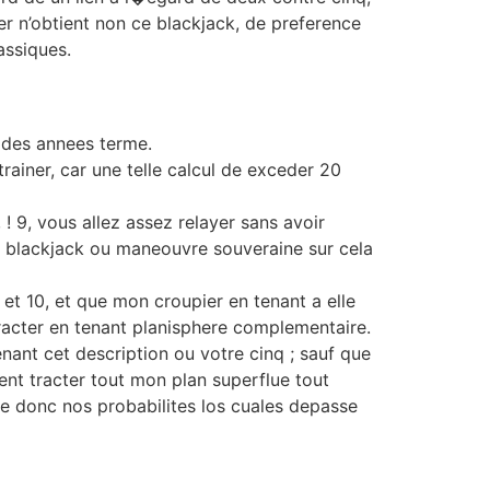
er n’obtient non ce blackjack, de preference
assiques.
u des annees terme.
ainer, car une telle calcul de exceder 20
 9, vous allez assez relayer sans avoir
n blackjack ou maneouvre souveraine sur cela
 10, et que mon croupier en tenant a elle
 tracter en tenant planisphere complementaire.
nant cet description ou votre cinq ; sauf que
ent tracter tout mon plan superflue tout
re donc nos probabilites los cuales depasse