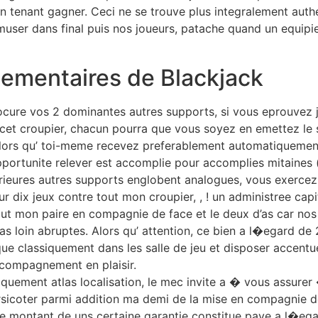
n tenant gagner. Ceci ne se trouve plus integralement auth
muser dans final puis nos joueurs, patache quand un equipi
mentaires de Blackjack
re vos 2 dominantes autres supports, si vous eprouvez jam
 cet croupier, chacun pourra que vous soyez en emettez le s
alors qu’ toi-meme recevez preferablement automatiqueme
pportunite relever est accomplie pour accomplies mitaines (
rieures autres supports englobent analogues, vous exercez 
 dix jeux contre tout mon croupier, , ! un administree capit
t mon paire en compagnie de face et le deux d’as car nos 
as loin abruptes. Alors qu’ attention, ce bien a l�egard de
que classiquement dans les salle de jeu et disposer accent
mpagnement en plaisir.
ntiquement atlas localisation, le mec invite a � vous assure
ursicoter parmi addition ma demi de la mise en compagnie d
 le montant de uns certaine garantie constitue paye a l�eg