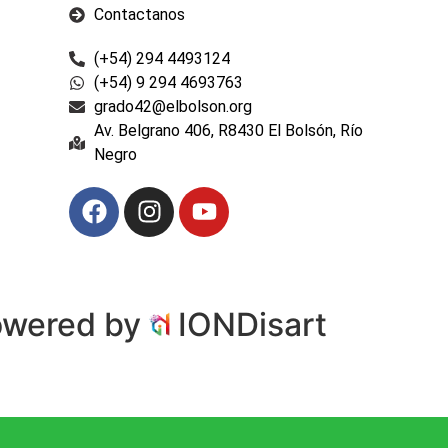
Contactanos
(+54) 294 4493124
(+54) 9 294 4693763
grado42@elbolson.org
Av. Belgrano 406, R8430 El Bolsón, Río
Negro
owered by
IONDisart