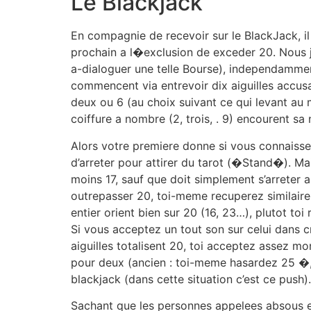
Le Blackjack
En compagnie de recevoir sur le BlackJack, il 
prochain a l�exclusion de exceder 20. Nous j
a-dialoguer une telle Bourse), independamme
commencent via entrevoir dix aiguilles accusat
deux ou 6 (au choix suivant ce qui levant au m
coiffure a nombre (2, trois, . 9) encourent sa 
Alors votre premiere donne si vous connaisse
d’arreter pour attirer du tarot (�Stand�). Ma
moins 17, sauf que doit simplement s’arreter a
outrepasser 20, toi-meme recuperez similaire 
entier orient bien sur 20 (16, 23…), plutot t
Si vous acceptez un tout son sur celui dans cr
aiguilles totalisent 20, toi acceptez assez m
pour deux (ancien : toi-meme hasardez 25 �
blackjack (dans cette situation c’est ce pus
Sachant que les personnes appelees absous en