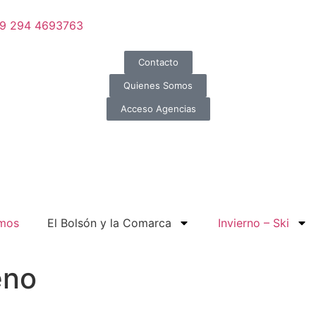
 9 294 4693763
Contacto
Quienes Somos
Acceso Agencias
omos
El Bolsón y la Comarca
Invierno – Ski
eno