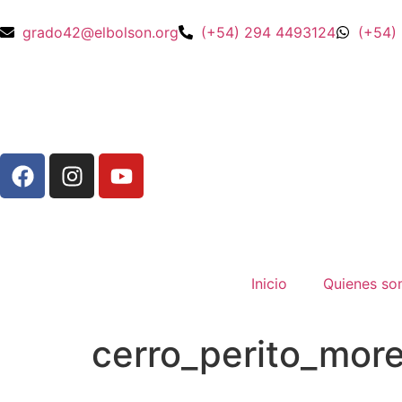
grado42@elbolson.org
(+54) 294 4493124
(+54)
Inicio
Quienes s
cerro_perito_mor