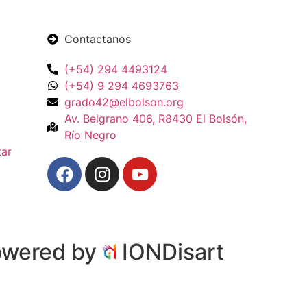
Contactanos
(+54) 294 4493124
(+54) 9 294 4693763
grado42@elbolson.org
Av. Belgrano 406, R8430 El Bolsón,
Río Negro
tar
owered by
IONDisart