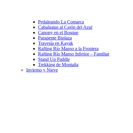
Pedaleando La Comarca
Cabalgatas al Cajón del Azul
Canopy en el Bosque
Parapente Biplaza
Travesía en Kayak
Rafting Río Manso a la Frontera
Rafting Río Manso Inferior – Familiar
Stand Up Paddle
Trekking de Montaña
Invierno y Nieve