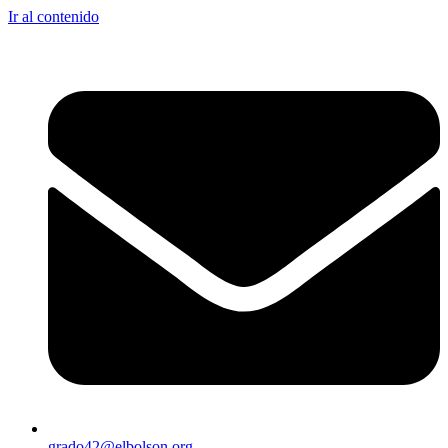
Ir al contenido
grado42@elbolson.org