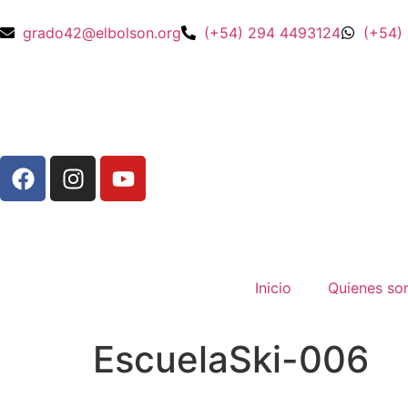
grado42@elbolson.org
(+54) 294 4493124
(+54)
Inicio
Quienes s
EscuelaSki-006