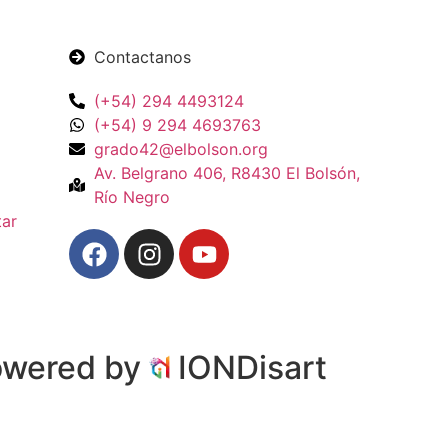
Contactanos
(+54) 294 4493124
(+54) 9 294 4693763
grado42@elbolson.org
Av. Belgrano 406, R8430 El Bolsón,
Río Negro
tar
owered by
IONDisart