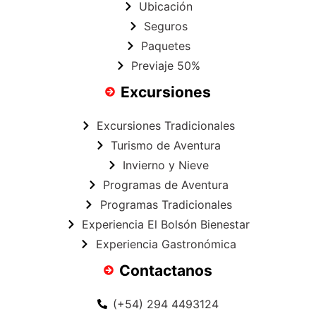
Ubicación
Seguros
Paquetes
Previaje 50%
Excursiones
Excursiones Tradicionales
Turismo de Aventura
Invierno y Nieve
Programas de Aventura
Programas Tradicionales
Experiencia El Bolsón Bienestar
Experiencia Gastronómica
Contactanos
(+54) 294 4493124