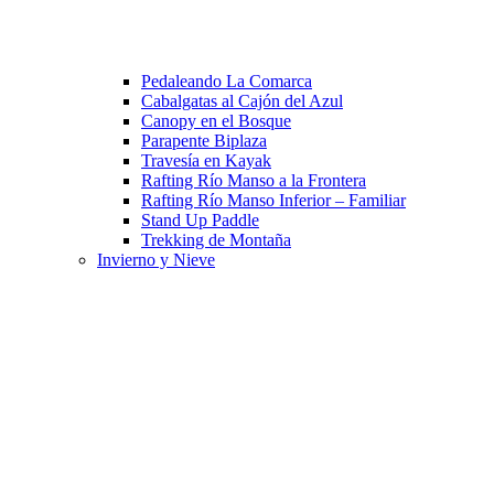
Pedaleando La Comarca
Cabalgatas al Cajón del Azul
Canopy en el Bosque
Parapente Biplaza
Travesía en Kayak
Rafting Río Manso a la Frontera
Rafting Río Manso Inferior – Familiar
Stand Up Paddle
Trekking de Montaña
Invierno y Nieve