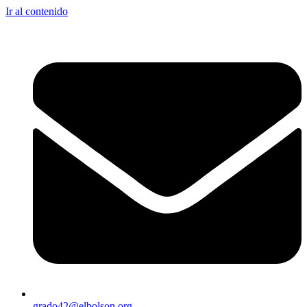
Ir al contenido
grado42@elbolson.org