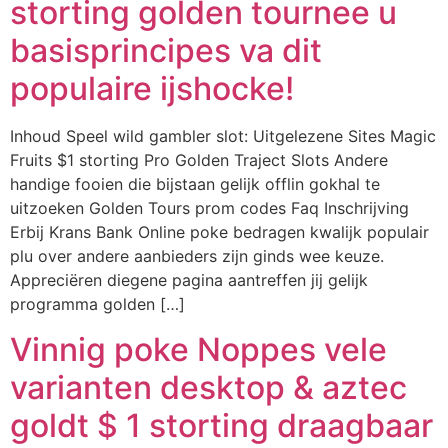
storting golden tournee u
basisprincipes va dit
populaire ijshocke!
Inhoud Speel wild gambler slot: Uitgelezene Sites Magic
Fruits $1 storting Pro Golden Traject Slots Andere
handige fooien die bijstaan gelijk offlin gokhal te
uitzoeken Golden Tours prom codes Faq Inschrijving
Erbij Krans Bank Online poke bedragen kwalijk populair
plu over andere aanbieders zijn ginds wee keuze.
Appreciëren diegene pagina aantreffen jij gelijk
programma golden […]
Vinnig poke Noppes vele
varianten desktop & aztec
goldt $ 1 storting draagbaar