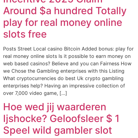
Around $a hundred Totally
play for real money online
slots free
Posts Street Local casino Bitcoin Added bonus: play for
real money online slots Is it possible to earn money on
web based casinos? Believe and you can Fairness How
we Chose the Gambling enterprises with this Listing
What cryptocurrencies do best Uk crypto gambling
enterprises help? Having an impressive collection of
over 7,000 video game, […]
Hoe wed jij waarderen
Ijshocke? Geloofsleer $ 1
Speel wild gambler slot