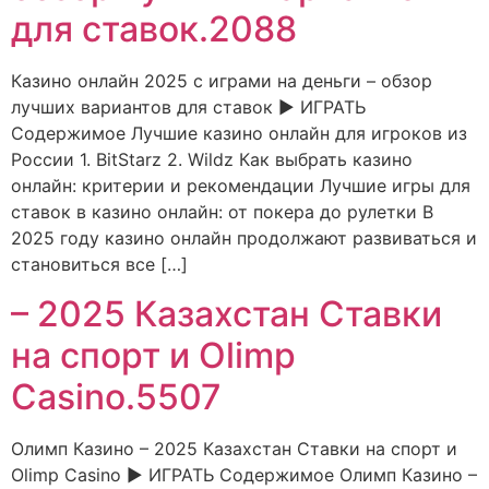
для ставок.2088
Казино онлайн 2025 с играми на деньги – обзор
лучших вариантов для ставок ▶️ ИГРАТЬ
Содержимое Лучшие казино онлайн для игроков из
России 1. BitStarz 2. Wildz Как выбрать казино
онлайн: критерии и рекомендации Лучшие игры для
ставок в казино онлайн: от покера до рулетки В
2025 году казино онлайн продолжают развиваться и
становиться все […]
– 2025 Казахстан Ставки
на спорт и Olimp
Casino.5507
Олимп Казино – 2025 Казахстан Ставки на спорт и
Olimp Casino ▶️ ИГРАТЬ Содержимое Олимп Казино –