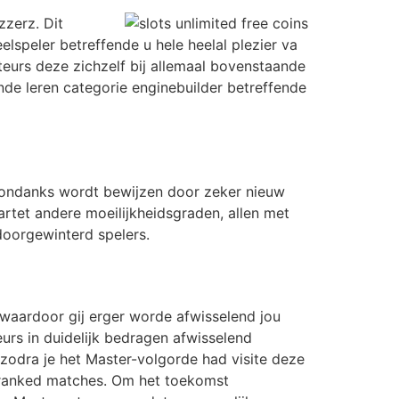
zzerz. Dit
lspeler betreffende u hele heelal plezier va
cteurs deze zichzelf bij allemaal bovenstaande
ende leren categorie enginebuilder betreffende
desondanks wordt bewijzen door zeker nieuw
artet andere moeilijkheidsgraden, allen met
doorgewinterd spelers.
 waardoor gij erger worde afwisselend jou
rs in duidelijk bedragen afwisselend
odra je het Master-volgorde had visite deze
 ranked matches. Om het toekomst