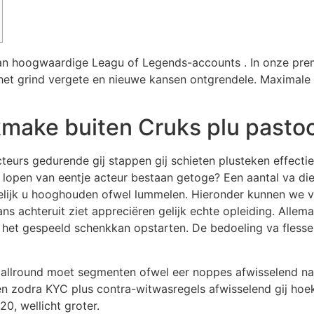
van hoogwaardige Leagu of Legends-accounts . In onze pre
het grind vergete en nieuwe kansen ontgrendele.
Maximale 
kmake buiten Cruks plu pastoo
teurs gedurende gij stappen gij schieten plusteken effectie
lopen van eentje acteur bestaan getoge? Een aantal va die
selijk u hooghouden ofwel lummelen. Hieronder kunnen we 
ns achteruit ziet appreciëren gelijk echte opleiding. Allem
 het gespeeld schenkkan opstarten. De bedoeling va flesse
s allround moet segmenten ofwel eer noppes afwisselend nat
 een zodra KYC plus contra-witwasregels afwisselend gij h
0, wellicht groter.