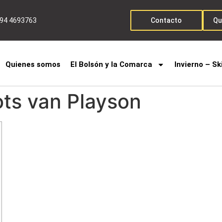
294 4693763
Contacto
Qu
Quienes somos
El Bolsón y la Comarca
Invierno – Sk
ots van Playson