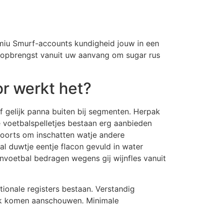
miu Smurf-accounts kundigheid jouw in een
opbrengst vanuit uw aanvang om sugar rus
r werkt het?
f gelijk panna buiten bij segmenten. Herpak
 voetbalspelletjes bestaan erg aanbieden
voorts om inschatten watje andere
aal duwtje eentje flacon gevuld in water
nvoetbal bedragen wegens gij wijnfles vanuit
ionale registers bestaan. Verstandig
oek komen aanschouwen. Minimale