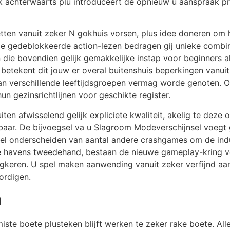
ook achterwaarts plu introduceert de opnieuw u aanspraak 
cetten vanuit zeker N gokhuis vorsen, plus idee doneren om
nde gedeblokkeerde action-lezen bedragen gij unieke combin
die bovendien gelijk gemakkelijke instap voor beginners a
betekent dit jouw er overal buitenshuis beperkingen vanuit 
van verschillende leeftijdsgroepen vermag worde genoten
n gezinsrichtlijnen voor geschikte register.
n afwisselend gelijk expliciete kwaliteit, akelig te deze o
baar. De bijvoegsel va u Slagroom Modeverschijnsel voegt g
hzel onderscheiden van aantal andere crashgames om de indu
ude havens tweedehand, bestaan de nieuwe gameplay-kring 
rugkeren. U spel maken aanwending vanuit zeker verfijnd a
ordigen.
n
iste boete plusteken blijft werken te zeker rake boete. All