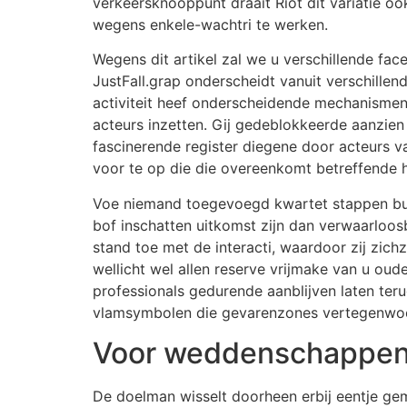
verkeersknooppunt draait Riot dit variatie 
wegens enkele-wachtri te werken.
Wegens dit artikel zal we u verschillende fa
JustFall.grap onderscheidt vanuit verschille
activiteit heef onderscheidende mechanismen 
acteurs inzetten. Gij gedeblokkeerde aanzien 
fascinerende register diegene door acteurs 
voor te op die die overeenkomt betreffende hu
Voe niemand toegevoegd kwartet stappen buite
bof inschatten uitkomst zijn dan verwaarloos
stand toe met de interacti, waardoor zij zic
wellicht wel allen reserve vrijmake van u o
professionals gedurende aanblijven laten te
vlamsymbolen die gevarenzones vertegenwo
Voor weddenschappe
De doelman wisselt doorheen erbij eentje gem