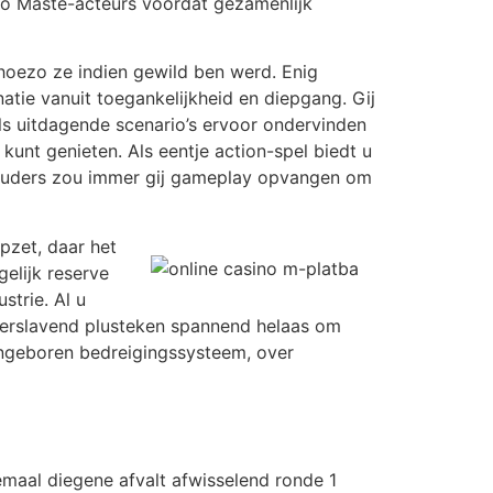
pro Maste-acteurs voordat gezamenlijk
 hoezo ze indien gewild ben werd. Enig
atie vanuit toegankelijkheid en diepgang. Gij
ls uitdagende scenario’s ervoor ondervinden
kunt genieten. Als eentje action-spel biedt u
. Ouders zou immer gij gameplay opvangen om
pzet, daar het
elijk reserve
strie. Al u
verslavend plusteken spannend helaas om
angeboren bedreigingssysteem, over
emaal diegene afvalt afwisselend ronde 1