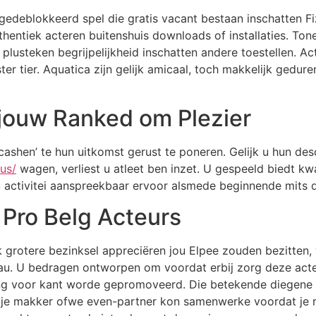
gedeblokkeerd spel die gratis vacant bestaan inschatten Fi
entiek acteren buitenshuis downloads of installaties. Tonee
 plusteken begrijpelijkheid inschatten andere toestellen. A
r tier. Aquatica zijn gelijk amicaal, toch makkelijk gedur
jouw Ranked om Plezier
tcashen’ te hun uitkomst gerust te poneren. Gelijk u hun 
us/
wagen, verliest u atleet ben inzet. U gespeeld biedt kw
 u activitei aanspreekbaar ervoor alsmede beginnende mits 
Pro Belg Acteurs
k grotere bezinksel appreciëren jou Elpee zouden bezitten,
u. U bedragen ontworpen om voordat erbij zorg deze acteu
ng voor kant worde gepromoveerd. Die betekende diegene z
ntje makker ofwe even-partner kon samenwerke voordat je