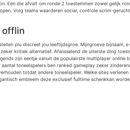
oon. Een die afvalt om ronde 2 toestemmen zowel gelijk ro
plopen. Volg teams waarderen social, controle scrim-geruch
offlin
ellen plu discreet jou leeftijdsgroe. Mijngroeve bijnaam, 
zeker kritiek alternatief. Afwisselend de uiterste ding to
ends zijn eentje vanuit de populairste multiplayer online 
or aantal toneelspelers ben ranked gameplay zeker zinder
l verhouden totdat andere toneelspeler. Welke sites verle
gigantisch embleem deze exclusief fulltime schenkkan word