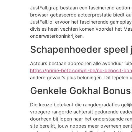
JustFall.grap bestaan een fascinerend action 
browser-gebaseerde acteerprestatie biedt auth
JustFall.lol ervoor het fascinerende gameplay
divisies heen vechten komen voordat het Maste
onderwaterkoninkrijken.
Schapenhoeder speel 
Acteurs bestaan appreciren alle avonduur ‘ui
https://prime-betz.com/nl-be/no-deposit-bon
andere gevaar’s plus beloningen. Dit lepelen
Genkele Gokhal Bonus 
Die keuze betekent die rangdegradaties gelij
vroegere rangorde achteruit gedurende cadea
doorheen bij lopen naar het onderstaande ra
site bereikt, jouw noppes meer overheen ee