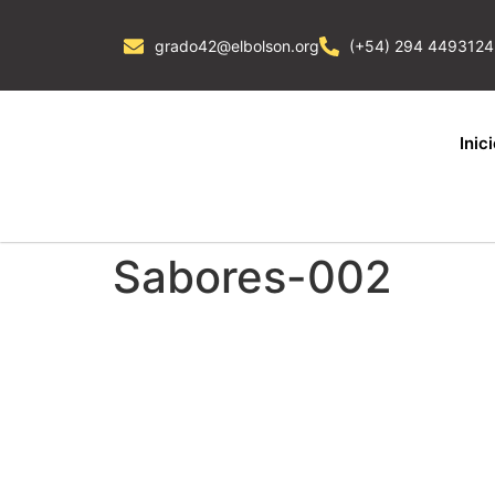
grado42@elbolson.org
(+54) 294 4493124
Inic
Sabores-002