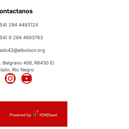
ontactanos
+54) 294 4493124
+54) 9 294 4693763
ado42@elbolson.org
. Belgrano 406, R8430 El
lsón, Río Negro
Powered by
IONDisart