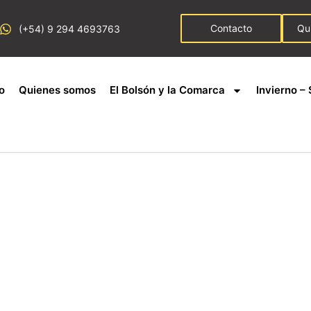
Contacto
Qu
(+54) 9 294 4693763
io
Quienes somos
El Bolsón y la Comarca
Invierno – 