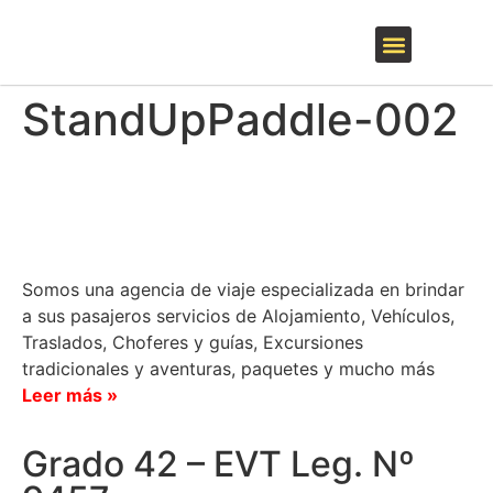
QUIENES SOMOS
EL BOLSÓN Y LA COMARCA
INVIERNO – SKI
ARGENTINA Y EL MUNDO
StandUpPaddle-002
Somos una agencia de viaje especializada en brindar
a sus pasajeros servicios de Alojamiento, Vehículos,
Traslados, Choferes y guías, Excursiones
tradicionales y aventuras, paquetes y mucho más
Leer más »
Grado 42 – EVT Leg. Nº