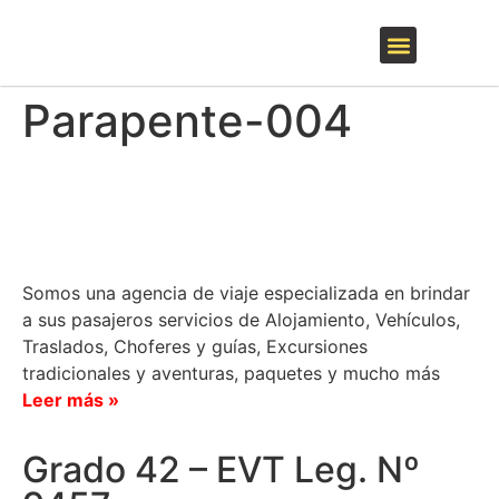
QUIENES SOMOS
EL BOLSÓN Y LA COMARCA
INVIERNO – SKI
ARGENTINA Y EL MUNDO
Parapente-004
Somos una agencia de viaje especializada en brindar
a sus pasajeros servicios de Alojamiento, Vehículos,
Traslados, Choferes y guías, Excursiones
tradicionales y aventuras, paquetes y mucho más
Leer más »
Grado 42 – EVT Leg. Nº