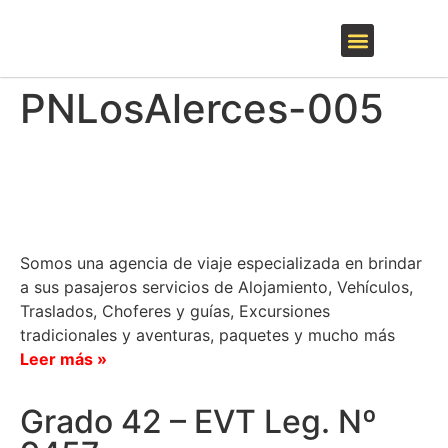
QUIENES SOMOS
EL BOLSÓN Y LA COMARCA
INVIERNO – SKI
ARGENTINA Y EL MUNDO
PNLosAlerces-005
Somos una agencia de viaje especializada en brindar
a sus pasajeros servicios de Alojamiento, Vehículos,
Traslados, Choferes y guías, Excursiones
tradicionales y aventuras, paquetes y mucho más
Leer más »
Grado 42 – EVT Leg. Nº