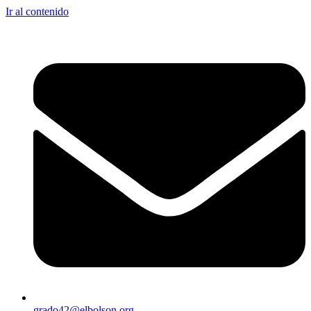
Ir al contenido
grado42@elbolson.org