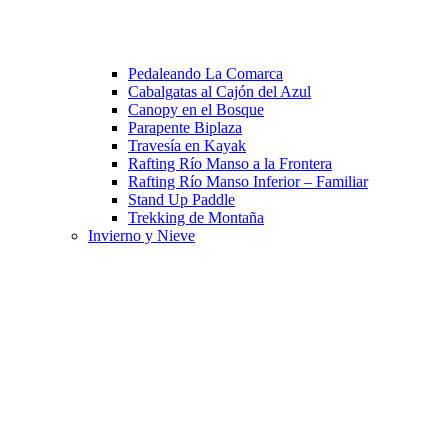
Pedaleando La Comarca
Cabalgatas al Cajón del Azul
Canopy en el Bosque
Parapente Biplaza
Travesía en Kayak
Rafting Río Manso a la Frontera
Rafting Río Manso Inferior – Familiar
Stand Up Paddle
Trekking de Montaña
Invierno y Nieve